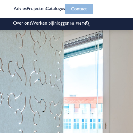
Advies
Projecten
Catalogus
Contact
Over ons
Werken bij
Inloggen