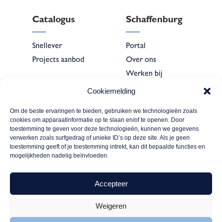
Catalogus
Schaffenburg
Snellever
Portal
Projects aanbod
Over ons
Werken bij
Contact
Cookiemelding
Om de beste ervaringen te bieden, gebruiken we technologieën zoals
cookies om apparaatinformatie op te slaan en/of te openen. Door
Formulieren
toestemming te geven voor deze technologieën, kunnen we gegevens
verwerken zoals surfgedrag of unieke ID’s op deze site. Als je geen
toestemming geeft of je toestemming intrekt, kan dit bepaalde functies en
Bedrijfsregistratie
mogelijkheden nadelig beïnvloeden.
Service &
technische
Accepteer
ondersteuning
Weigeren