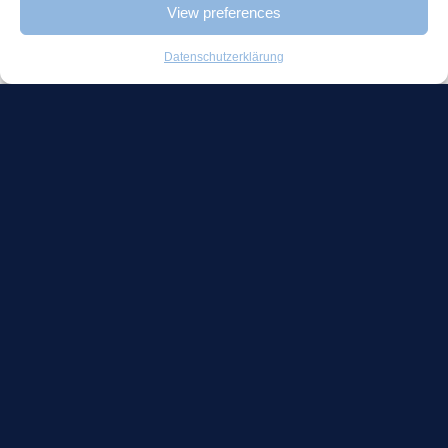
View preferences
Beratung
Careyn Lotus
Strategische
Beter Healthcare
Datenschutzerklärung
Beratung
Tjaden
Projektangebot
Olenex
Projektkoordination
Katalog
Schaffenburg
Schnelllieferung
Portal
Projektangebot
Über uns
Arbeiten bei
Kontakt
Formulare